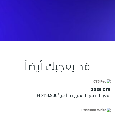
قد يعجبك أيضاً
2026 CT5
§
سعر المصنع المقترح يبدأ من
228,900