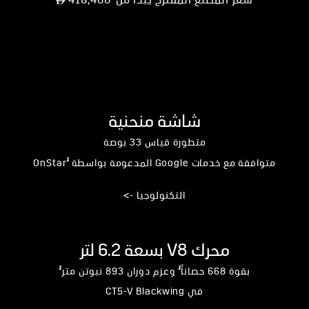
سعر المصنع المقترح يبدأ من
418,400
شاشة منحنية
متطورة قياس 33 بوصة
§
متوافقة مع خدمات Google المدعومة بواسطة
OnStar
التكنولوجيا ->
محرك V8 بسعة 6.2 لتر
§
§
بقوة 668 حصاناً
وعزم دوران 893 نيوتن متر
في CT5-V Blackwing