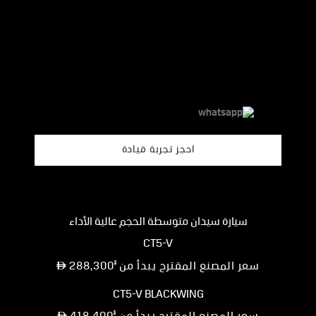
احجز تجربة قيادة
سيارة سيدان متوسطة الحجم عالية الأداء
CT5-V
§
سعر المصنع المقترح يبدأ من
288,300
CT5-V BLACKWING
§