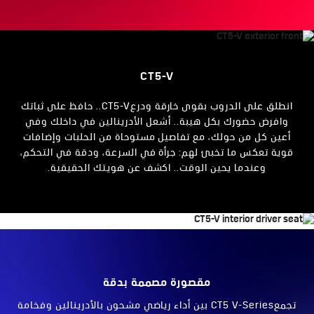
CT5-V
انطلق على الدروب بقوى خارقة ودرعCT5-V.. حافظ على ثباتك
وافرض حضورك بكل هيبة.. أشعل الأدرينالين في داخلك وفي
أعين كل من حولك، مع تفاصيل مستوحاة من الحلبات وإضافات
قوية تعكس ما تخبئ لهم: جرأة في السرعة، ودقة في التحكم،
وعندما يحين الوقت.. اكشف عن هويتك الحقيقية.
مقصورة مصممة بدقة
تجمعCT5 V-Series بين أداء رياضي مشحون بالأدرينالين وفخامة