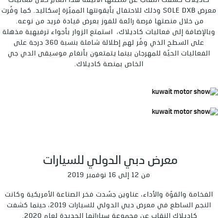
كاديلاك كشفت النقاب عن منصتها الأنيقة هذا العام خلال فعاليات
معرض SOLE DXB وذلك للاحتفال بأيقونتها المميّزة إسكاليد. كما وفّرت
من خلال منصتها فرصة رائعة للفوز بعرض قيادة فريد من نوعه.
وبالإضافة إلى فعاليات كاديلاك، استمتع الزوار بأجواء ترفيهية مذهلة
على السطح الذي وفّر لهم إطلالة شاملة بنسبة 360 درجة على
الفعاليات الحيّة للمهرجان بينما يتمتعون بأنغام موسيقى الدي جي
الخاص بمنصة كاديلاك.
معرض دبي الدولي للسيارات
من 12 إلى 16 نوفمبر 2019
الفخامة والقوّة والأداء، عناوين جسّدت فخر الصناعة الأمريكية وكانت
النجم الساطع في معرض دبي الدولي للسيارات 2019، حينما كشفت
كاديلاك النقاب عن مجموعة سياراتها الجديدة لعام 2020.