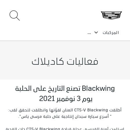
فعاليات كاديلاك
Blackwing تصنع التاريخ على الحلبة
يوم 3 نوفمبر 2021
أطلقت CT5-V Blackwing العنان لقوّتها وانطلقت لتحقق لقب:
" أسرع سيارة سيدان إنتاجية على حلبة مرسى ياس".
استلمت آمنة القبيسي عجلة قيادة CT5-V Blackwing ذات القدرة