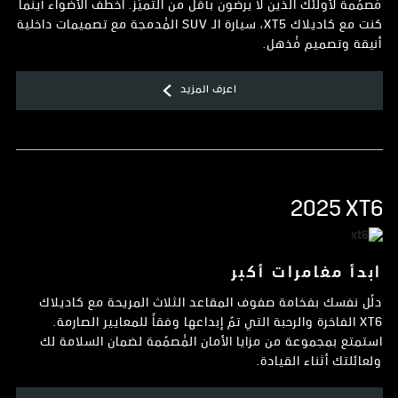
مُصمّمة لأولئك الذين لا يرضون بأقل من التميّز. اخطف الأضواء أينما
كنت مع كاديلاك XT5، سيارة الـ SUV المُدمجة مع تصميمات داخلية
أنيقة وتصميم مُذهل.
اعرف المزيد
2025 XT6
ابدأ مغامرات أكبر
دلّل نفسك بفخامة صفوف المقاعد الثلاث المريحة مع كاديلاك
XT6 الفاخرة والرحبة التي تمّ إبداعها وفقاً للمعايير الصارمة.
استمتع بمجموعة من مزايا الأمان المُصمّمة لضمان السلامة لك
ولعائلتك أثناء القيادة.