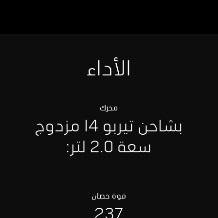
الأداء
محرك
بشاحن تيربو I4 مزدوج
سعة 2.0 لتر:
قوة حصان
237