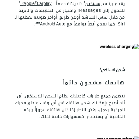
§
§
يقدم برنامج
مستخدم
كاديلاك دعماً لـ
Apple®Carplay™
للدخول إلى iMessages واختيار من التطبيقات والمزيد
من خلال لمس الشاشة أوعن طريق أوامر صوتية تعطيها لـ
§
Siri. كما يقدم أيضاً توافقاً مع
Android Auto™
.
§
شحن
لاسلكي
هاتفك مشحون دائماً
تتضمن جميع طرازات كاديلاك نظام الشحن اللاسلكي. أي
أنه أصبح بإمكانك شحن هاتفك في أي وقت مادام محرك
المركبة يعمل، بغض النظر إذا كان هاتفك مجهزاً بهذه
الخاصية أو يستخدم اكسسوارات خاصة لذلك.