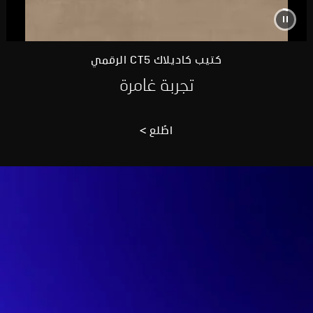
كتيب كاديلاك CT5 الرقمي
تجربة غامرة
اطّلع >