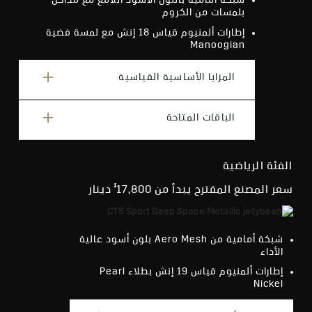
شبكة أمامية باللون الأسود اللامع مع مداخل
بلمسات من الكروم
إطارات ألمنيوم قياس 18 إنش مع لمسة فضية
Manoogian
المزايا الأساسية القياسية
الباقات المتاحة
شاشة LED متطورة قياس 33 إنش
§
ميزة
in-Google built المدعومة بواسطة
§
OnStar
البلاتينية
الفئة الرياضية
§
قدرة اتصال عبر شبكة 5G Wi-Fi®
التكنولوجيا
§
§
سعر المصنع المقترح يبدأ من 17,800
دينار
نظام AKG
Studio الصوتي
المقاعد الأمامية بميزة التهوية والتدفئة
والتدليك مع عجلة قيادة بميزة التدفئة
شبكة أمامية من Aero Mesh بلون أسود عالية
اختيار نمط القيادة
الأداء
نظام المساعدة على التوجيه في المنطقة
إطارات ألمنيوم قياس 19 إنش بطلاء Pearl
§
العمياء
Nickel
نظام الفرملة المتقاطع الأوتوماتيكي
§
الطارئ