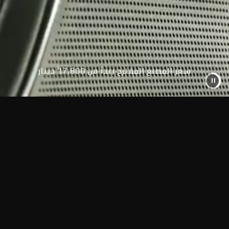
§
سعر المصنع المقترح يبدأ من 17,800
دينار