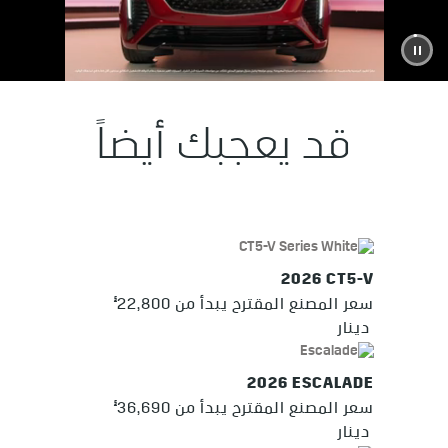
قد يعجبك أيضاً
2026 CT5-V
§
سعر المصنع المقترح يبدأ من 22,800
دينار
2026 ESCALADE
§
سعر المصنع المقترح يبدأ من 36,690
دينار