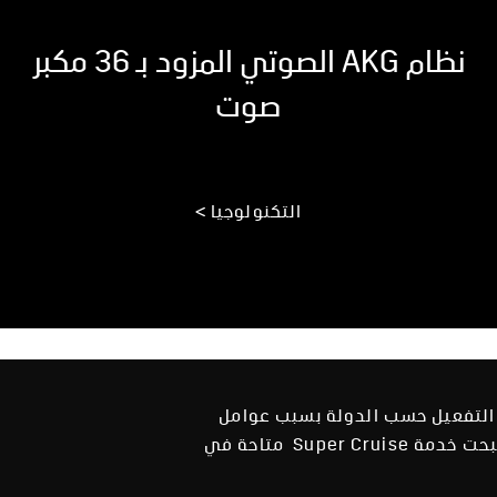
نظام AKG الصوتي المزود بـ 36 مكبر
صوت
التكنولوجيا >
اً. قد يختلف توقيت التفعيل حسب الدولة بسبب عوامل
محددة تتضمن المتطلبات التنظيمية المحلية. سيقوم وكيل جنرال موتورز المحلي بإعلامك في حال أصبحت خدمة Super Cruise متاحة في