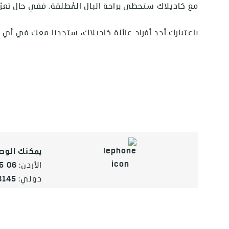
مع كاديلاك ستحظى براحة البال المُطلقة. ففي حال ت
باعتبارك أحد أفراد عائلة كاديلاك، ستجدنا معك في أي م
يمكنك الوصول إلينا طوال اليوم 
:الأردن
5 06
:دولي
8145