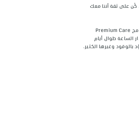
ُن على ثقة أننا معك
خدمة كاديلاك للمساعدة على الطرقات تتوفّر عبر برنامج Premium Care
على مدار الساعة طوال أيام
 بالوقود وغيرها الكثير.