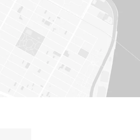
ريادة في الابتكار
المستقبل، نضعه اليوم بين يديك. أحدث الابتكارات
التكنولوجية وأكثرها تقدماً بدأت تجد طريقها إلى سيا
كاديلاك التي سيتم تزويدها بنظام قيادة ذاتية وخاص
التواصل بين المركبات.
اكتشف الابتكار