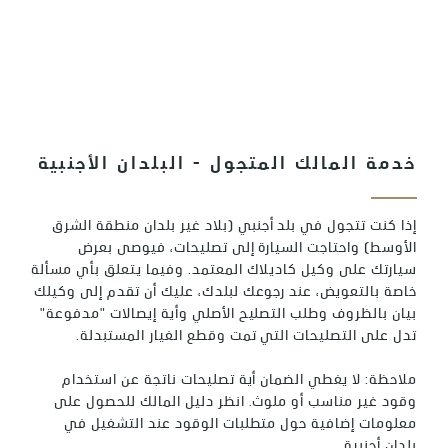
الضجيج العادي أو الاهتزاز أو التآكل أو التلف
أو تغير اللون أو انخفاضه أو تشوهه أو عدم
وضوحه.
لا يغطي هذا الضمان أية خسارة اقتصادية
خدمة المالك المتجول - البلدان الأجنبية
إذا كنت تتجول في بلد أجنبي (بلاد غير بلدان منطقة الشرق
الأوسط) واحتاجت السيارة إلى تصليحات، فيوصى بعرض
سيارتك على وكيل كاديلاك المعتمد. وفيما يتعلق بأي مسألة
خاصة بالتعويض، عند رجوعك لبلدك، عليك أن تقدم إلى وكيلك
بيان بالظروف وطلب التصليح الأصلي وأية إيصالات "مدفوعة"
تدل على التصليحات التي تمت وقطع الغيار المستبدلة.
ملاحظة: لا يغطي الضمان أية تصليحات ناتجة عن استخدام
وقود غير مناسب أو ملوث. انظر دليل المالك للحصول على
معلومات إضافية حول متطلبات الوقود عند التشغيل في
بلدان أجنبية.