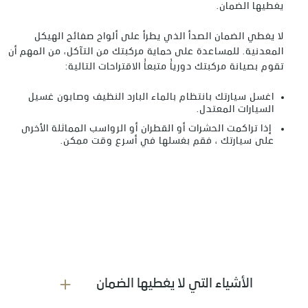
يغطيها الضمان.
لا يغطي الضمان الصدأ الذي يطرأ على ألواح صفائح الهيكل
المعدنية. للمساعدة على حماية مركبتك من التآكل، من المهم أن
تقوم بصيانة مركبتك دورياُ متبعاُ الاقتراحات التالية:
اغسل سيارتك بانتظام بالماء البارد النظيف وصابون غسيل
السيارات المعتدل.
إذا تراكمت الحشرات أو القطران أو الرواسب المماثلة الأخرى
على سيارتك ، فقم بغسلها في أسرع وقت ممكن.
الأشياء التي لا يغطيها الضمان