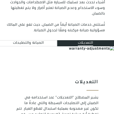
أشياء تحدث بعد تسلمك للسيارة مثل الاصطدامات والحوادث
بدون أية تكاليف.
وسوء الاستخدام وعدم الصيانة تعتبر أضرار ولا يتم تغطيتها
يسري هذا الضمان على سيارات كاديلاك من
بالضمان.
المسجلة والتي يتم تشغيلها بصورة طبيعية
داخل منطقة الشرق الأوسط شريطة أن تكون
السيارة مباعة عن طريق وكيل كاديلاك
تُستثنى خدمات الصيانة أيضاً من الضمان، حيث تقع على المالك
المعتمد في الشرق الأوسط.
مسؤولية صيانة مركبته وفقًا لجدول الصيانة.
منطقة الشرق الأوسط (لغرض تغطية ضمان
التعديلات
الصيانة والتصليحات
جنرال موتورز):جميع الدول الأعضاء في مجلس
التعاون الخليجي ولبنان والأردن واليمن والعراق.
التعديلات
يشير المصطلح "التعديلات" عند استخدامه في
الضمان إلى التصليحات البسيطة والتي عادةً ما
تكون غير مصحوبة بعملية استبدال لقطع الغيار. تتم