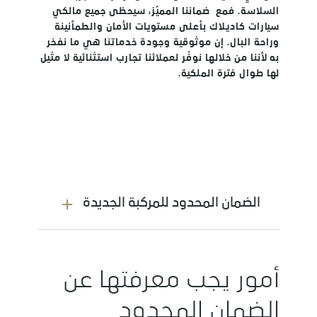
السلاسة. فمع ضماننا المميّز، سيحظى جميع مالكي
سيارات كاديلاك بأعلى مستويات الأمان والطمأنينة
وراحة البال. إن موثوقية وجودة خدماتنا هي ما نفخر
به لأننا من خلالها نوفّر لعملائنا تجارب استثنائية لا مثيل
لها طوال فترة الملكية.
الضمان المحدود للمركبة الجديدة
يسري الضمان على التصليحات التي تتم بغرض
معالجة أي خلل يحدث خلال فترة الضمان على
أمور يجب معرفتها عن
أن يكون ناجماً عن عيوب في المواد أو في
جودة الصناعة خلال فترة الضمان. سيتم
استخدام قطع غيار جديدة أو معاد تصنيعها.
الضمان المحدود