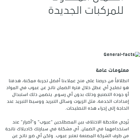
يبدأ سريان فترة الضمان لجميع التصليحات
بدءاً من تاريخ تسليم هذه المركبة أو تشغيلها
للمركبات الجديدة
وينتهي عند انقضاء فترة التغطية.
تغطية الضمان لسيارات كاديلاك من طراز عام
§
*2020 هي 4 سنوات/ 100,000 كم
، أيهما
يأتي أولاً.
للتأكد من تشغيل المركبة بشكل آمن، يتم
اختبار كل مركبة في منشأة تصنيع جنرال
موتورز بالإضافة إلى منشأة الوكيل قبل البيع/
التسليم للعميل. وبالتالي، فمن الطبيعي أن
يسجل عداد مسافات المركبة بضعة
كيلومترات (المسافة المقطوعة) قبل البيع/
معلومات عامة
التسليم للعميل. سيتم تمديد تقيّد ضمان
انطلاقاً من حرصنا على منح عملاءنا أفضل تجربة ممكنة، هدفنا
المركبة الفعال بما يتماشى مع المسافة
المقطوعة هذه.
هو تصليح أي عطل خلال فترة الضمان ناتج عن عيوب في المواد
أو جودة التصنيع وذلك بدون أي رسوم. يتضمن ذلك استبدال
للحصول على التصليحات التي يتضمنها
الضمان، ينبغي أخذ المركبة إلى وكيل
إمدادات الخدمة، مثل الزيوت وسائل التبريد ووسيط التبريد عند
كاديلاك المعتمد خلال فترة الضمان، وطلب
الحاجة إلى إجراء هذه التصليحات.
إجراء التصليحات أو عمليات التعديلات. ولا بد
من إتاحة فترة مناسبة ليقوم الوكيل بإجراء
يُرجى ملاحظة الاختلاف بين المصطلحين "عيوب" و"أضرار" عند
التصليحات اللازمة.
استخدامهما في الضمان. أي مشكلة في سيارتك كاديلاك ناتجة
يتم إجراء التصليحات أو التعديلات التي يسري
من طرف الشركة المصنعة تعتبر عيوب. ولكن أي ضرر ناتج عن
عليها الضمان (قطع غيار و/أو أعمال صيانة)