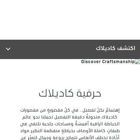
اكتشف كاديلاك
حرفية كاديلاك
إهتمامٌ بكلّ تفصيل.. في كلّ مقصورةٍ من مقصورات
كاديلاك.منحوتةٌ دقيقة التفصيل تحملنا نحو عالم
الخياطة الراقية.أقمشةٌ ومساحات جلدية تلتقي في
طبقاتٍ كاملة الأوصاف بخياطةٍ منقطعة النظير.مواد
أخّاذة تخطف الأنفاس تتمازج بروعةٍ وجمال لتعبّر عن