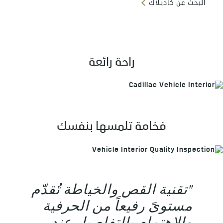
البحث عن كاديلاك
راحة رائعة
فخامة تلمسها بنفسك
"تقنية القص والخياطة تُقدّم
مستوىً رفيعاً من الحرفية