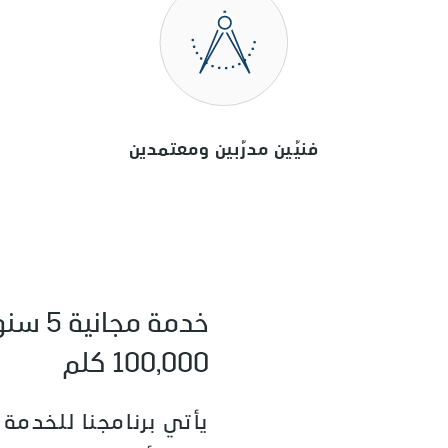
فنيّين مدرّبين ومعتمدين
100,000 كلم
يأتي برنامجنا للخدمة 