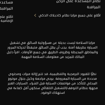
نظام المساعدة على الركن
مساعدة 
المراقبة
المراقبة
اطّلع على جميع مزايا نظام كاديلاك الذكي
اطّلع على
الإضافية
مزايا السلامة ليست بديلة عن مسؤولية السائق في تشغيل
السيارة بطريقة آمنة. يجب أن يظل السائق متيقظاً لحركة المرور
والمناطق المحيطة وظروف الطريق في جميع الأوقات. اقرأ دليل
المالك للمزيد من معلومات السلامة المهمة.
نظرًا للقيود البرمجية والتنظيمية، قد تتم إزالة ميزات ومحتوى
محددة من السيارة المعروضة. يرجى مراجعة وكيل جنرال موتورز
المحلي للتأكد من مواصفات السيارة قبل الشراء. السيارات الغير
مجهزة بنظام التوقف/التشغيل التلقائي ستكون أقل كفاءة في
استهلاك الوقود.