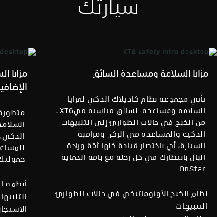
سيارتك
مزايا السلامة ومساعدة السائق
مزايا ا
الإضافي
تأتي مجموعة نظام كاديلاك الذكي لمزايا
السلامة ومساعدة السائق قياسية فيXT6 .
متطورة، 
من الكبح في حالات الطوارئ إلى التنبيهات
السلامة
الذكية والمساعدة في الركن ومراقبة
السيارة، أي باختصار قيادة كلها ثقة وراحة
للمساعد
البال بانتظارك في كل رحلة مع باقة الحماية
حمولتك
OnStar.
أنظمة ا
نظام الكبح الأوتوماتيكي في حالات الطوارئ
التنبيها
التنبيهات
الاستجاب