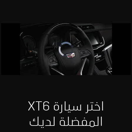
Video
Player
is
loading.
اختر سيارة XT6
المفضلة لديك