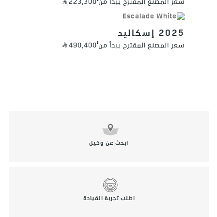
سعر المصنع المقترح يبدأ من
223,300
2025 إسكاليد
§
سعر المصنع المقترح يبدأ من
490,400
ابحث عن وكيل
اطلب تجربة القيادة